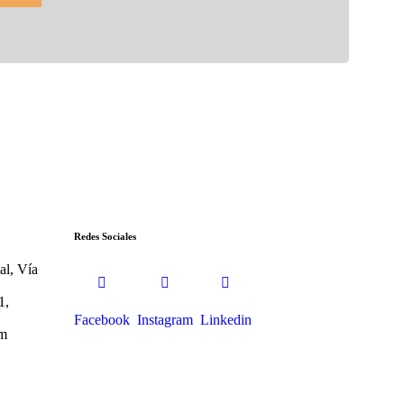
Redes Sociales
al, Vía
1,
Facebook
Instagram
Linkedin
om