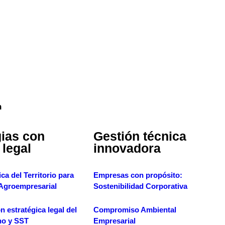
mos
uperior
atégico
n
gias con
Gestión técnica
 legal
innovadora
ca del Territorio para
Empresas con propósito:
 Agroempresarial
Sostenibilidad Corporativa
n estratégica legal del
Compromiso Ambiental
no y SST
Empresarial