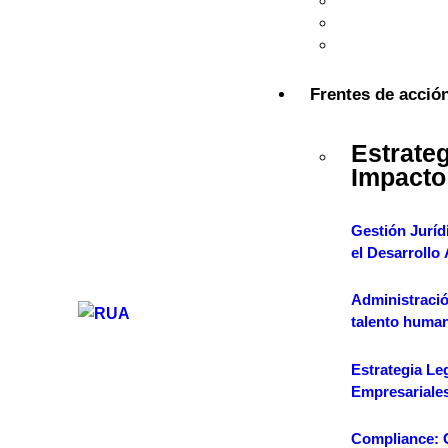
Propósito S
Talento Estr
Voces RUA
Frentes de acció
Estrate
Impacto
Gestión Jurídi
el Desarrollo
Administració
talento huma
Estrategia Le
Empresariale
Compliance: 