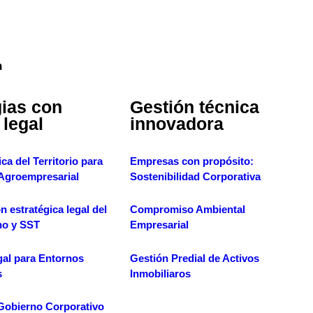
uperior
atégico
n
gias con
Gestión técnica
 legal
innovadora
ca del Territorio para
Empresas con propósito:
 Agroempresarial
Sostenibilidad Corporativa
n estratégica legal del
Compromiso Ambiental
no y SST
Empresarial
gal para Entornos
Gestión Predial de Activos
s
Inmobiliaros
Gobierno Corporativo