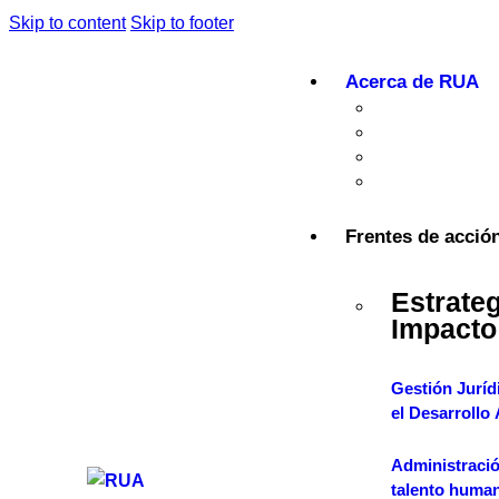
Skip to content
Skip to footer
Acerca de RUA
Quiénes so
Propósito S
Talento Estr
Voces RUA
Frentes de acció
Estrate
Impacto
Gestión Jurídi
el Desarrollo
Administració
talento huma